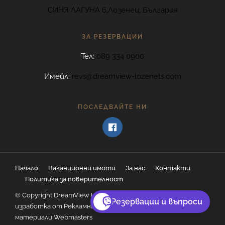
СИНЯ ЛАГУНА 6,Лозенец, България
ЗА РЕЗЕРВАЦИИ
Тел:
089 334 0900
Имейл:
revs@dreamview-lozenets.com
ПОСЛЕДВАЙТЕ НИ
Начало
Ваканционни имоти
За нас
Контакти
Политика за поверителност
© Copyright DreamView Lozenets - уебсайт дизайн и
Резервации и въпроси
изработка от
Рекламна агенция София
Рекламни
материали
Webmasters