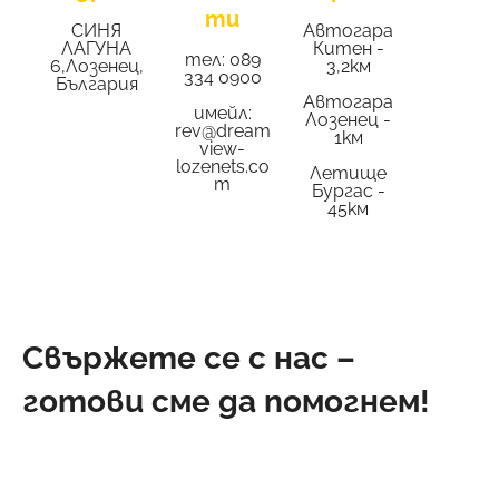
ти
СИНЯ
Автогара
ЛАГУНА
Китен -
тел: 089
6,Лозенец,
3,2км
334 0900
България
Автогара
имейл:
Лозенец -
rev@dream
1км
view-
lozenets.co
Летище
m
Бургас -
45км
Свържете се с нас –
готови сме да помогнем!