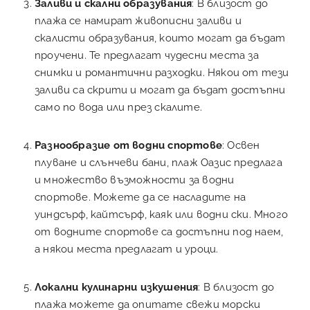
Заливи и скални образувания
: В близост до
плажа се намират живописни заливи и
скалисти образувания, които могат да бъдат
проучени. Те предлагат чудесни места за
снимки и романтични разходки. Някои от тези
заливи са скрити и могат да бъдат достъпни
само по вода или през скалите.
Разнообразие от водни спортове
: Освен
плуване и слънчеви бани, плаж Оазис предлага
и множество възможности за водни
спортове. Можете да се насладите на
уиндсърф, кайтсърф, каяк или водни ски. Много
от водните спортове са достъпни под наем,
а някои места предлагат и уроци.
Локални кулинарни изкушения
: В близост до
плажа можете да опитате свежи морски