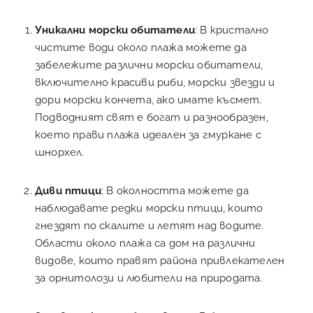
Уникални морски обитатели
: В кристално
чистите води около плажа можете да
забележите различни морски обитатели,
включително красиви риби, морски звезди и
дори морски кончета, ако имате късмет.
Подводният свят е богат и разнообразен,
което прави плажа идеален за гмуркане с
шнорхел.
Диви птици
: В околността можете да
наблюдавате редки морски птици, които
гнездят по скалите и летят над водите.
Области около плажа са дом на различни
видове, които правят района привлекателен
за орнитолози и любители на природата.