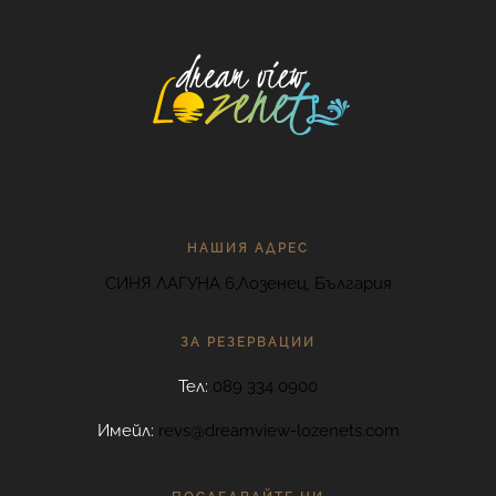
PREVIOUS ARTICLE
NEXT ARTICLE
НАШИЯ АДРЕС
СИНЯ ЛАГУНА 6,Лозенец, България
ЗА РЕЗЕРВАЦИИ
Тел:
089 334 0900
Имейл:
revs@dreamview-lozenets.com