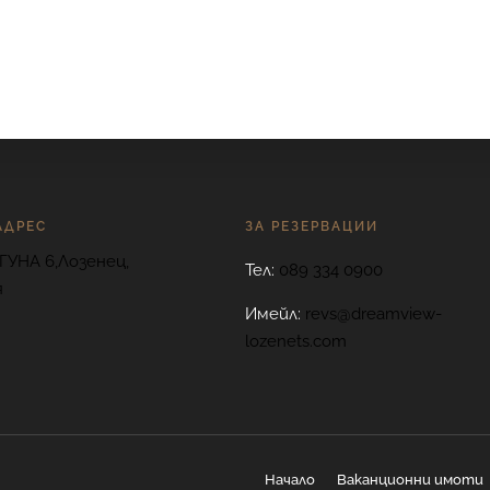
АДРЕС
ЗА РЕЗЕРВАЦИИ
ГУНА 6,Лозенец,
Тел:
089 334 0900
я
Имейл:
revs@dreamview-
lozenets.com
Начало
Ваканционни имоти