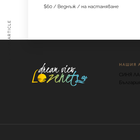
$
60
/ Веднъж / на настаняване
PREVIOUS ARTICLE
НАШИЯ 
СИНЯ ЛА
Българи