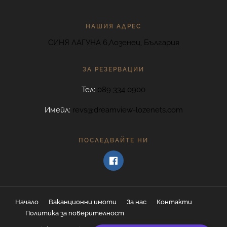
НАШИЯ АДРЕС
СИНЯ ЛАГУНА 6,Лозенец, България
ЗА РЕЗЕРВАЦИИ
Тел:
089 334 0900
Имейл:
revs@dreamview-lozenets.com
ПОСЛЕДВАЙТЕ НИ
Начало
Ваканционни имоти
За нас
Контакти
Политика за поверителност