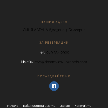
НАШИЯ АДРЕС
СИНЯ ЛАГУНА 6,Лозенец, България
ЗА РЕЗЕРВАЦИИ
Тел:
089 334 0900
Имейл:
revs@dreamview-lozenets.com
ПОСЛЕДВАЙТЕ НИ
Начало
Ваканционни имоти
За нас
Контакти