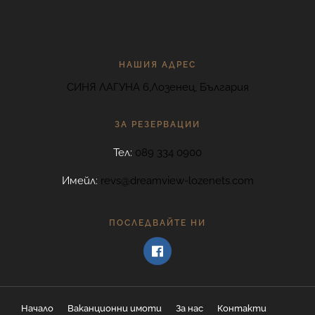
НАШИЯ АДРЕС
СИНЯ ЛАГУНА 6,Лозенец, България
ЗА РЕЗЕРВАЦИИ
Тел:
089 334 0900
Имейл:
revs@dreamview-lozenets.com
ПОСЛЕДВАЙТЕ НИ
Начало
Ваканционни имоти
За нас
Контакти